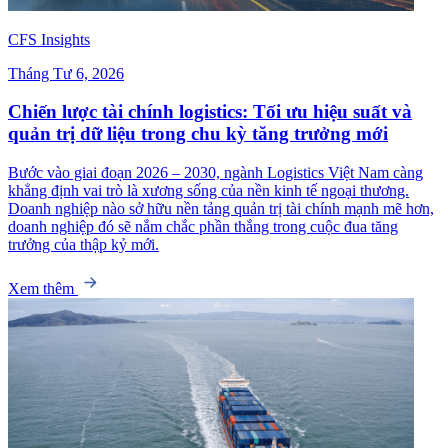
CFS Insights
Tháng Tư 6, 2026
Chiến lược tài chính logistics: Tối ưu hiệu suất và
quản trị dữ liệu trong chu kỳ tăng trưởng mới
Bước vào giai đoạn 2026 – 2030, ngành Logistics Việt Nam càng
khẳng định vai trò là xương sống của nền kinh tế ngoại thương.
Doanh nghiệp nào sở hữu nền tảng quản trị tài chính mạnh mẽ hơn,
doanh nghiệp đó sẽ nắm chắc phần thắng trong cuộc đua tăng
trưởng của thập kỷ mới.
Xem thêm