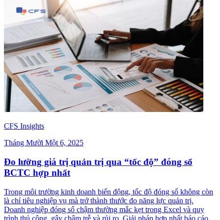
CFS Insights
Tháng Mười Một 6, 2025
Đo lường giá trị quản trị qua “tốc độ” đóng sổ
BCTC hợp nhất
Trong môi trường kinh doanh biến động, tốc độ đóng sổ không còn
là chỉ tiêu nghiệp vụ mà trở thành thước đo năng lực quản trị.
Doanh nghiệp đóng sổ chậm thường mắc kẹt trong Excel và quy
trình thủ công, gây chậm trễ và rủi ro. Giải pháp hợp nhất báo cáo