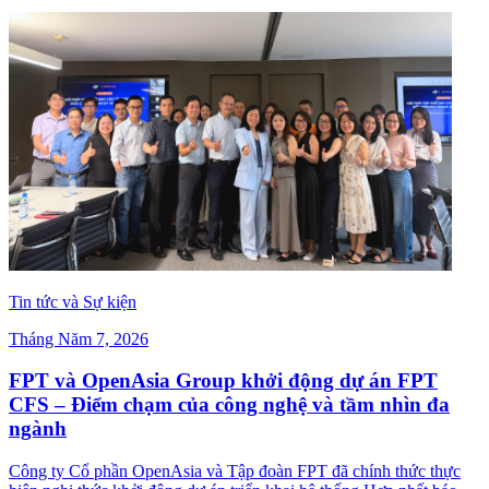
Tin tức và Sự kiện
Tháng Năm 7, 2026
FPT và OpenAsia Group khởi động dự án FPT
CFS – Điểm chạm của công nghệ và tầm nhìn đa
ngành
Công ty Cổ phần OpenAsia và Tập đoàn FPT đã chính thức thực