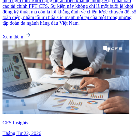
hiện nghi thức khởi động dự án triển khai hệ thống Hợp nhất báo
cáo tài chính FPT CFS. Sự kiện này không chỉ là một buổi lễ khởi
động kỹ thuật mà còn là lời khẳng định về chiến lược chuyển đổi số
toàn diện, nhằm tối ưu hóa sức mạnh nội tại của một trong những
tập đoàn đa ngành hàng đầu Việt Nam.
Xem thêm
CFS Insights
Tháng Tư 22, 2026