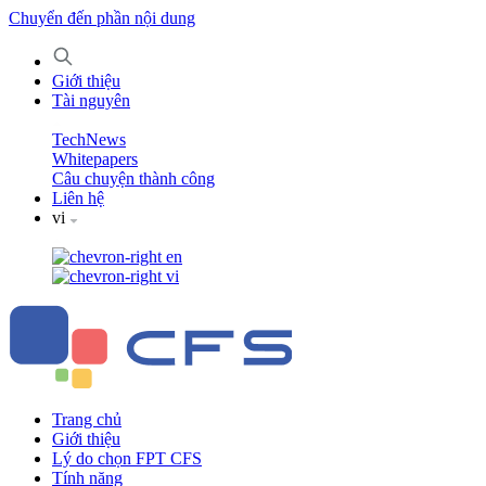
Chuyển đến phần nội dung
Giới thiệu
Tài nguyên
TechNews
Whitepapers
Câu chuyện thành công
Liên hệ
vi
en
vi
Trang chủ
Giới thiệu
Lý do chọn FPT CFS
Tính năng