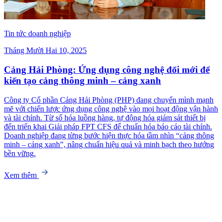
Tin tức doanh nghiệp
Tháng Mười Hai 10, 2025
Cảng Hải Phòng: Ứng dụng công nghệ đổi mới để
kiến tạo cảng thông minh – cảng xanh
Công ty Cổ phần Cảng Hải Phòng (PHP) đang chuyển mình mạnh
mẽ với chiến lược ứng dụng công nghệ vào mọi hoạt động vận hành
và tài chính. Từ số hóa luồng hàng, tự động hóa giám sát thiết bị
đến triển khai Giải pháp FPT CFS để chuẩn hóa báo cáo tài chính.
Doanh nghiệp đang từng bước hiện thực hóa tầm nhìn “cảng thông
minh – cảng xanh”, nâng chuẩn hiệu quả và minh bạch theo hướng
bền vững.
Xem thêm