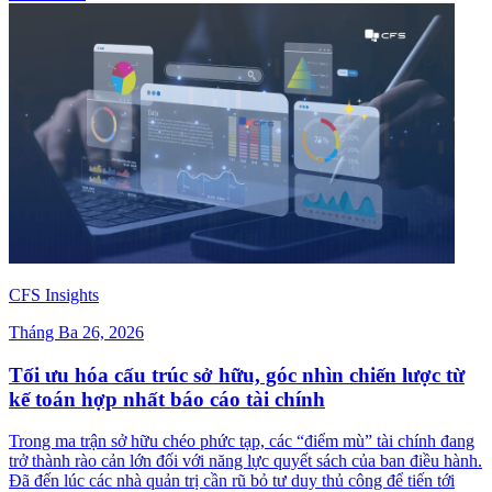
CFS Insights
Tháng Ba 26, 2026
Tối ưu hóa cấu trúc sở hữu, góc nhìn chiến lược từ
kế toán hợp nhất báo cáo tài chính
Trong ma trận sở hữu chéo phức tạp, các “điểm mù” tài chính đang
trở thành rào cản lớn đối với năng lực quyết sách của ban điều hành.
Đã đến lúc các nhà quản trị cần rũ bỏ tư duy thủ công để tiến tới