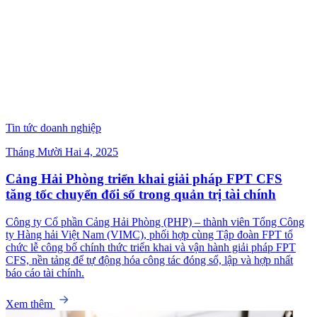
Tin tức doanh nghiệp
Tháng Mười Hai 4, 2025
Cảng Hải Phòng triển khai giải pháp FPT CFS
tăng tốc chuyển đổi số trong quản trị tài chính
Công ty Cổ phần Cảng Hải Phòng (PHP) – thành viên Tổng Công
ty Hàng hải Việt Nam (VIMC), phối hợp cùng Tập đoàn FPT tổ
chức lễ công bố chính thức triển khai và vận hành giải pháp FPT
CFS, nền tảng để tự động hóa công tác đóng sổ, lập và hợp nhất
báo cáo tài chính.
Xem thêm