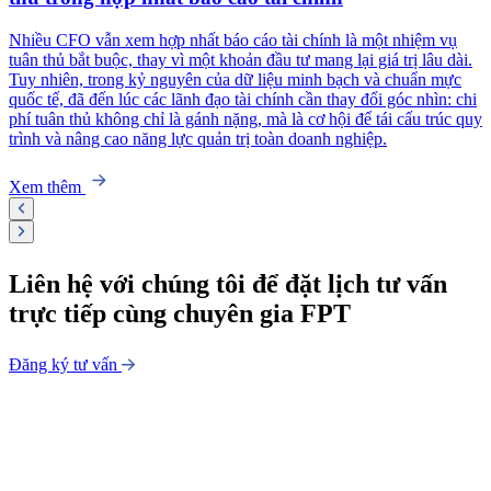
Nhiều CFO vẫn xem hợp nhất báo cáo tài chính là một nhiệm vụ
tuân thủ bắt buộc, thay vì một khoản đầu tư mang lại giá trị lâu dài.
Tuy nhiên, trong kỷ nguyên của dữ liệu minh bạch và chuẩn mực
quốc tế, đã đến lúc các lãnh đạo tài chính cần thay đổi góc nhìn: chi
phí tuân thủ không chỉ là gánh nặng, mà là cơ hội để tái cấu trúc quy
trình và nâng cao năng lực quản trị toàn doanh nghiệp.
Xem thêm
Liên hệ với chúng tôi để
đặt lịch tư vấn
trực tiếp
cùng chuyên gia FPT
Đăng ký tư vấn