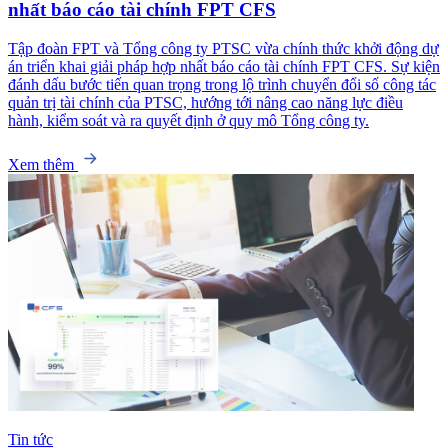
nhất báo cáo tài chính FPT CFS
Tập đoàn FPT và Tổng công ty PTSC vừa chính thức khởi động dự
án triển khai giải pháp hợp nhất báo cáo tài chính FPT CFS. Sự kiện
đánh dấu bước tiến quan trọng trong lộ trình chuyển đổi số công tác
quản trị tài chính của PTSC, hướng tới nâng cao năng lực điều
hành, kiểm soát và ra quyết định ở quy mô Tổng công ty.
Xem thêm
Tin tức