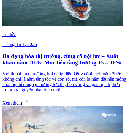
Tin tức
Tháng Tư 1, 2026
Đa dạng hóa thị trường, củng cố nội lực – Xuất
khẩu năm 2026: Mục tiêu tăng trưởng 15 – 16%
Với tinh thần chủ động hội nhập, liên kết và đổi mới, năm 2026
không chỉ là năm tăng tốc về con số, mà còn là năm đặt nền móng
cho một nền ngoại thương tự chủ, bền vững và giàu giá trị hơn
trong kỷ nguyên phát triển mới.
Xem thêm