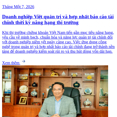
Tháng Một 7, 2026
Doanh nghiệp Việt quản trị và hợp nhất báo cáo tài
chính thời kỳ nâng hạng thị trường
Khi thị trường chứng khoán Việt Nam tiến gần mục tiêu nâng hạng,
yêu cầu về minh bạch, chuẩn hóa và năng lực quản trị tài chính đối
với doanh nghiệp niêm yết ngày càng cao. Việc ứng dụng công
nghệ trong quản trị và hợp nhất báo cáo tài chính đang trở thành nền
tảng để doanh nghiệp kiểm soát rủi ro và thu hút dòng vốn dài hạn.
Xem thêm