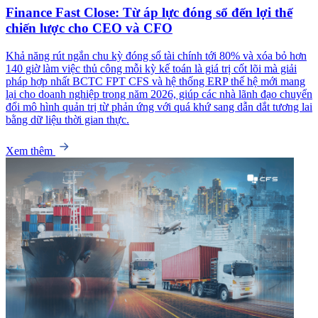
Finance Fast Close: Từ áp lực đóng sổ đến lợi thế
chiến lược cho CEO và CFO
Khả năng rút ngắn chu kỳ đóng sổ tài chính tới 80% và xóa bỏ hơn
140 giờ làm việc thủ công mỗi kỳ kế toán là giá trị cốt lõi mà giải
pháp hợp nhất BCTC FPT CFS và hệ thống ERP thế hệ mới mang
lại cho doanh nghiệp trong năm 2026, giúp các nhà lãnh đạo chuyển
đổi mô hình quản trị từ phản ứng với quá khứ sang dẫn dắt tương lai
bằng dữ liệu thời gian thực.
Xem thêm