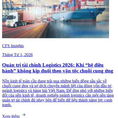
CFS Insights
Tháng Tư 1, 2026
Quản trị tài chính Logistics 2026: Khi “hệ điều
hành” không kịp đuổi theo vận tốc chuỗi cung ứng
Nền kinh tế toàn cầu đang trải qua những biến động sâu sắc về
chuỗi cung ứng và sự dịch chuyển mãnh liệt của dòng vốn đầu tư,
ngành logistics và hàng hải Việt Nam. Để ứng phó với những biến
đổi của nền kinh tế, doanh nghiệp ngành logistics cần một nền tảng
quản trị tài chính đủ nhạy bén để biến dữ liệu thành năng lực cạnh
tranh.
Xem thêm