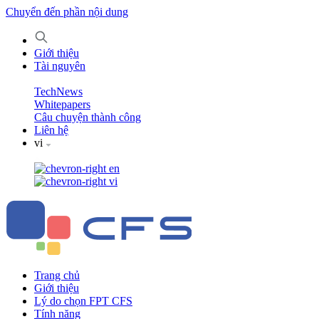
Chuyển đến phần nội dung
Giới thiệu
Tài nguyên
TechNews
Whitepapers
Câu chuyện thành công
Liên hệ
vi
en
vi
Trang chủ
Giới thiệu
Lý do chọn FPT CFS
Tính năng