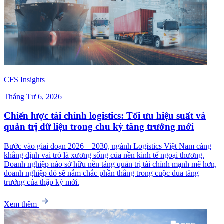
CFS Insights
Tháng Tư 6, 2026
Chiến lược tài chính logistics: Tối ưu hiệu suất và
quản trị dữ liệu trong chu kỳ tăng trưởng mới
Bước vào giai đoạn 2026 – 2030, ngành Logistics Việt Nam càng
khẳng định vai trò là xương sống của nền kinh tế ngoại thương.
Doanh nghiệp nào sở hữu nền tảng quản trị tài chính mạnh mẽ hơn,
doanh nghiệp đó sẽ nắm chắc phần thắng trong cuộc đua tăng
trưởng của thập kỷ mới.
Xem thêm