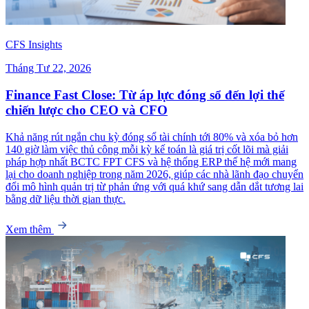
CFS Insights
Tháng Tư 22, 2026
Finance Fast Close: Từ áp lực đóng sổ đến lợi thế
chiến lược cho CEO và CFO
Khả năng rút ngắn chu kỳ đóng sổ tài chính tới 80% và xóa bỏ hơn
140 giờ làm việc thủ công mỗi kỳ kế toán là giá trị cốt lõi mà giải
pháp hợp nhất BCTC FPT CFS và hệ thống ERP thế hệ mới mang
lại cho doanh nghiệp trong năm 2026, giúp các nhà lãnh đạo chuyển
đổi mô hình quản trị từ phản ứng với quá khứ sang dẫn dắt tương lai
bằng dữ liệu thời gian thực.
Xem thêm