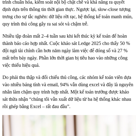
trình chuẩn hóa, kiểm soát nội bộ chặt chẽ và khả năng ra quyết
định dựa trên thông tin thời gian thực. Ngược lại, slow‑close tượng
trưng cho sự tắc nghẽn: dữ liệu rời rạc, hệ thống kế toán manh mún,
quy trình thủ công gây ra sai sót và chậm trễ.
Nhiều tập đoàn mất 2–4 tuần sau khi kết thúc kỳ kế toán để hoàn
thành báo cáo hợp nhất. Cuộc khảo sát Ledge 2025 cho thấy 50 %
đội ngũ tài chính cần hơn năm ngày làm việc để đóng sổ và 27 %
mất trên bảy ngày. Phần lớn thời gian bị tiêu hao vào những công
việc thiếu hiệu quả.
Do phải thu thập và đối chiếu thủ công, các nhóm kế toán viên dựa
vào nhiều bảng tính và email, 94% vẫn dùng excel và đây là nguyên
nhân làm chậm quy trình hợp nhất. Một kế toán trưởng được khảo
sát thừa nhận “chúng tôi vẫn xuất dữ liệu từ ba hệ thống khác nhau
rồi ghép bằng Excel – rất đau đầu”.