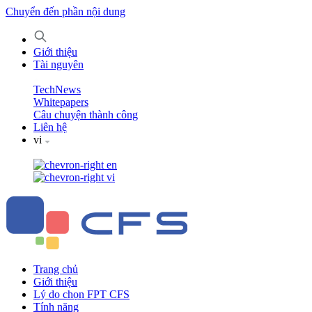
Chuyển đến phần nội dung
Giới thiệu
Tài nguyên
TechNews
Whitepapers
Câu chuyện thành công
Liên hệ
vi
en
vi
Trang chủ
Giới thiệu
Lý do chọn FPT CFS
Tính năng