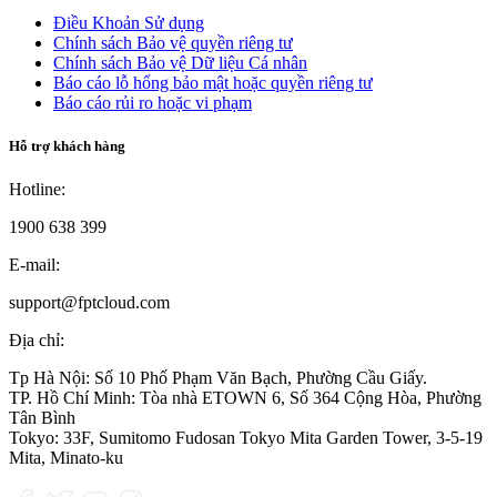
Điều Khoản Sử dụng
Chính sách Bảo vệ quyền riêng tư
Chính sách Bảo vệ Dữ liệu Cá nhân
Báo cáo lỗ hổng bảo mật hoặc quyền riêng tư
Báo cáo rủi ro hoặc vi phạm
Hỗ trợ khách hàng
Hotline:
1900 638 399
E-mail:
support@fptcloud.com
Địa chỉ:
Tp Hà Nội:
Số 10 Phố Phạm Văn Bạch, Phường Cầu Giấy.
TP. Hồ Chí Minh:
Tòa nhà ETOWN 6, Số 364 Cộng Hòa, Phường
Tân Bình
Tokyo:
33F, Sumitomo Fudosan Tokyo Mita Garden Tower, 3-5-19
Mita, Minato-ku