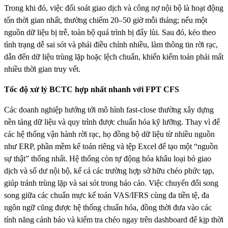
Trong khi đó, việc đối soát giao dịch và công nợ nội bộ là hoạt động
tốn thời gian nhất, thường chiếm 20–50 giờ mỗi tháng; nếu một
nguồn dữ liệu bị trễ, toàn bộ quá trình bị đẩy lùi. Sau đó, kéo theo
tình trạng dễ sai sót và phải điều chỉnh nhiều, làm thông tin rời rạc,
dẫn đến dữ liệu trùng lặp hoặc lệch chuẩn, khiến kiểm toán phải mất
nhiều thời gian truy vết.
Tốc độ xử lý BCTC hợp nhất nhanh với FPT CFS
Các doanh nghiệp hướng tới mô hình fast‑close thường xây dựng
nền tảng dữ liệu và quy trình được chuẩn hóa kỹ lưỡng. Thay vì để
các hệ thống vận hành rời rạc, họ đồng bộ dữ liệu từ nhiều nguồn
như ERP, phần mềm kế toán riêng và tệp Excel để tạo một “nguồn
sự thật” thống nhất. Hệ thống còn tự động hóa khâu loại bỏ giao
dịch và số dư nội bộ, kể cả các trường hợp sở hữu chéo phức tạp,
giúp tránh trùng lặp và sai sót trong báo cáo. Việc chuyển đổi song
song giữa các chuẩn mực kế toán VAS/IFRS cùng đa tiền tệ, đa
ngôn ngữ cũng được hệ thống chuẩn hóa, đồng thời đưa vào các
tính năng cảnh báo và kiểm tra chéo ngay trên dashboard để kịp thời