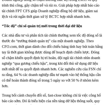
trình thủ công, gây chậm trễ và rủi ro. Giải pháp hợp nhất báo cáo
tài chính FPT CFS giúp Doanh nghiệp đồng bộ dữ liệu, giảm sai
lệch và rút ngắn thời gian xử lý BCTC hợp nhất nhanh hơn.
“Tốc độ” chỉ số quản trị mới trong thời đại dữ liệu
Các nhà đầu tư và phân tích tài chính thường xem tốc độ đóng sổ là
thước đo “trưởng thành quản trị” của một doanh nghiệp. Theo
CFO.com, thời gian dành cho đối chiếu bảng tính hay bút toán bằng
tay là thời gian không được dùng để hoạch định chiến lược. Đóng
sổ chậm khiến quyết định bị trì hoãn, đội ngũ tài chính nhìn doanh
nghiệp “qua gương chiếu hậu”, trong khi đối thủ sử dụng dữ liệu
mới nhất để ra quyết định nhanh hơn. Các nghiên cứu của FSN chỉ
ra rằng, 64 % các doanh nghiệp đầu tư mạnh vào hệ thống hậu cần
có thể hoàn thành đóng sổ trong 5 ngày so với 50 % ở nhóm kém
hơn.
Trong bối cảnh chuyển đổi số, fast‑close không chỉ là việc công bố
báo cáo sớm. Đó là biểu hiện của nền tảng dữ liệu thông suốt, quy