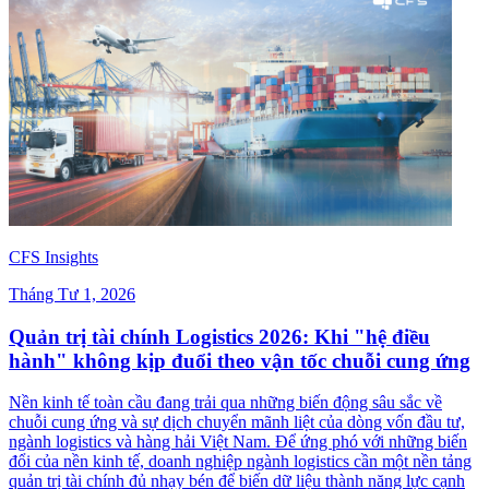
CFS Insights
Tháng Tư 1, 2026
Quản trị tài chính Logistics 2026: Khi "hệ điều
hành" không kịp đuổi theo vận tốc chuỗi cung ứng
Nền kinh tế toàn cầu đang trải qua những biến động sâu sắc về
chuỗi cung ứng và sự dịch chuyển mãnh liệt của dòng vốn đầu tư,
ngành logistics và hàng hải Việt Nam. Để ứng phó với những biến
đổi của nền kinh tế, doanh nghiệp ngành logistics cần một nền tảng
quản trị tài chính đủ nhạy bén để biến dữ liệu thành năng lực cạnh