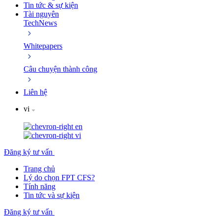
Tin tức & sự kiện
Tài nguyên
TechNews
Whitepapers
Câu chuyện thành công
Liên hệ
vi
en
vi
Đăng ký tư vấn
Trang chủ
Lý do chọn FPT CFS?
Tính năng
Tin tức và sự kiện
Đăng ký tư vấn