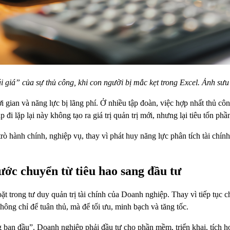
i giá” của sự thủ công, khi con người bị mắc kẹt trong Excel. Ảnh sưu
i gian và năng lực bị lãng phí. Ở nhiều tập đoàn, việc hợp nhất thủ cô
ặp đi lặp lại này không tạo ra giá trị quản trị mới, nhưng lại tiêu tốn ph
rò hành chính, nghiệp vụ, thay vì phát huy năng lực phân tích tài chính
bước chuyển từ tiêu hao sang đầu tư
t trong tư duy quản trị tài chính của Doanh nghiệp. Thay vì tiếp tục ch
hông chỉ để tuân thủ, mà để tối ưu, minh bạch và tăng tốc.
ban đầu”. Doanh nghiệp phải đầu tư cho phần mềm, triển khai, tích hợp