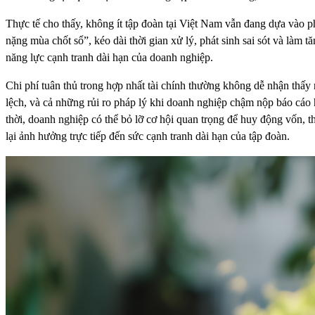
Thực tế cho thấy, không ít tập đoàn tại Việt Nam vẫn đang dựa vào p
nặng mùa chốt sổ”, kéo dài thời gian xử lý, phát sinh sai sót và làm t
năng lực cạnh tranh dài hạn của doanh nghiệp.
Chi phí tuân thủ trong hợp nhất tài chính thường không dễ nhận thấy n
lệch, và cả những rủi ro pháp lý khi doanh nghiệp chậm nộp báo cáo h
thời, doanh nghiệp có thể bỏ lỡ cơ hội quan trọng để huy động vốn,
lại ảnh hưởng trực tiếp đến sức cạnh tranh dài hạn của tập đoàn.