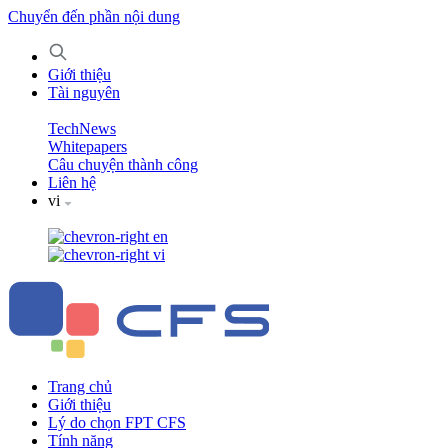
Chuyển đến phần nội dung
Giới thiệu
Tài nguyên
TechNews
Whitepapers
Câu chuyện thành công
Liên hệ
vi
en
vi
Trang chủ
Giới thiệu
Lý do chọn FPT CFS
Tính năng