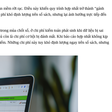
n mềm rời rạc. Điều này khiến quy trình hợp nhất trở thành “gánh
i phí khó định lượng trên sổ sách, nhưng lại ảnh hưởng trực tiếp đến
rong mùa chốt sổ, ở chi phí kiểm toán phát sinh khi dữ liệu bị sai
ủ còn là chi phí cơ hội bị đánh mất. Khi báo cáo hợp nhất không kịp
điểm. Những chi phí này tuy khó định lượng ngay trên sổ sách, nhưng