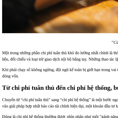
“Cá
Một trong những phần chi phí tuân thủ khó đo lường nhất chính là thờ
liệu, đối chiếu và loại trừ giao dịch nội bộ bằng tay. Những thao tác l
Khi phải chạy sổ không ngừng, đội ngũ kế toán bị giới hạn trong vai t
dòng vốn.
Từ chi phí tuân thủ đến chi phí hệ thống, 
Chuyển từ “chi phí tuân thủ” sang “chi phí hệ thống” là một bước ngoặ
vào giải pháp hợp nhất báo cáo tài chính hiện đại, một khoản đầu tư k
Đúng là chi phí hệ thống thường được nhìn nhận như một “gánh nặng 