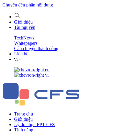
Chuyển đến phần nội dung
Giới thiệu
Tài nguyên
TechNews
Whitepapers
Câu chuyện thành công
Liên hệ
vi
en
vi
Trang chủ
Giới thiệu
Lý do chọn FPT CFS
Tính năng