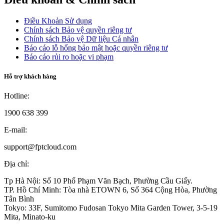
Điều Khoản Sử dụng
Chính sách Bảo vệ quyền riêng tư
Chính sách Bảo vệ Dữ liệu Cá nhân
Báo cáo lỗ hổng bảo mật hoặc quyền riêng tư
Báo cáo rủi ro hoặc vi phạm
Hỗ trợ khách hàng
Hotline:
1900 638 399
E-mail:
support@fptcloud.com
Địa chỉ:
Tp Hà Nội:
Số 10 Phố Phạm Văn Bạch, Phường Cầu Giấy.
TP. Hồ Chí Minh:
Tòa nhà ETOWN 6, Số 364 Cộng Hòa, Phường
Tân Bình
Tokyo:
33F, Sumitomo Fudosan Tokyo Mita Garden Tower, 3-5-19
Mita, Minato-ku