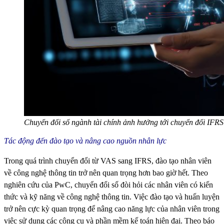
Chuyển đổi số ngành tài chính ảnh hưởng tới chuyển đổi IFRS
Tác động đến đào tạo và nâng cao nguồn nhân lực
Trong quá trình chuyển đổi từ VAS sang IFRS, đào tạo nhân viên
về công nghệ thông tin trở nên quan trọng hơn bao giờ hết. Theo
nghiên cứu của PwC, chuyển đổi số đòi hỏi các nhân viên có kiến
thức và kỹ năng về công nghệ thông tin. Việc đào tạo và huấn luyện
trở nên cực kỳ quan trọng để nâng cao năng lực của nhân viên trong
việc sử dụng các công cụ và phần mềm kế toán hiện đại. Theo báo