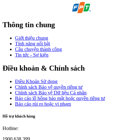
Thông tin chung
Giới thiệu chung
Tính năng nổi bật
Câu chuyện thành công
Tin tức - Sự kiện
Điều khoản & Chính sách
Điều Khoản Sử dụng
Chính sách Bảo vệ quyền riêng tư
Chính sách Bảo vệ Dữ liệu Cá nhân
Báo cáo lỗ hổng bảo mật hoặc quyền riêng tư
Báo cáo rủi ro hoặc vi phạm
Hỗ trợ khách hàng
Hotline:
1900 638 399