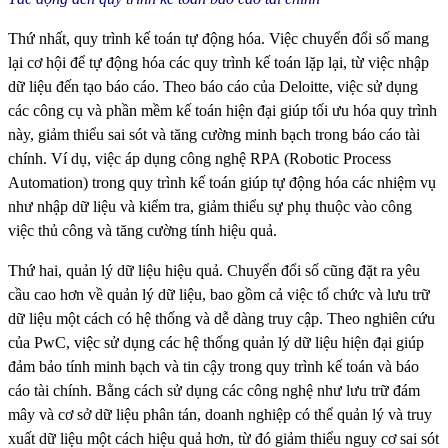
Thứ nhất, quy trình kế toán tự động hóa. Việc chuyển đổi số mang
lại cơ hội để tự động hóa các quy trình kế toán lặp lại, từ việc nhập
dữ liệu đến tạo báo cáo. Theo báo cáo của Deloitte, việc sử dụng
các công cụ và phần mềm kế toán hiện đại giúp tối ưu hóa quy trình
này, giảm thiểu sai sót và tăng cường minh bạch trong báo cáo tài
chính. Ví dụ, việc áp dụng công nghệ RPA (Robotic Process
Automation) trong quy trình kế toán giúp tự động hóa các nhiệm vụ
như nhập dữ liệu và kiểm tra, giảm thiểu sự phụ thuộc vào công
việc thủ công và tăng cường tính hiệu quả.
Thứ hai, quản lý dữ liệu hiệu quả. Chuyển đổi số cũng đặt ra yêu
cầu cao hơn về quản lý dữ liệu, bao gồm cả việc tổ chức và lưu trữ
dữ liệu một cách có hệ thống và dễ dàng truy cập. Theo nghiên cứu
của PwC, việc sử dụng các hệ thống quản lý dữ liệu hiện đại giúp
đảm bảo tính minh bạch và tin cậy trong quy trình kế toán và báo
cáo tài chính. Bằng cách sử dụng các công nghệ như lưu trữ đám
mây và cơ sở dữ liệu phân tán, doanh nghiệp có thể quản lý và truy
xuất dữ liệu một cách hiệu quả hơn, từ đó giảm thiểu nguy cơ sai sót