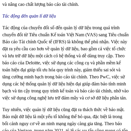
và nâng cao chất lượng báo cáo tài chính.
Tác động đến quản lí dữ liệu
Tác động của chuyển đổi số đến quản lý dữ liệu trong quá trình
chuyển đổi từ Tiêu chuẩn Kế toán Việt Nam (VAS) sang Tiêu chuẩn
Báo cáo Tài chính Quốc tế (IFRS) là không thể phủ nhận. Việc này
đặt ra yêu cầu cao hơn về quản lý dữ liệu, bao gồm cả việc tổ chức
và lưu trữ dữ liệu một cách có hệ thống và dễ dàng truy cập. Theo
báo cáo của Deloitte, việc sử dụng các công cụ và phần mềm kế
toán hiện đại giúp tối ưu hóa quy trình này, giảm thiểu sai sót và
tăng cường minh bạch trong báo cáo tài chính. Theo PwC, việc sử
dụng các hệ thống quản lý dữ liệu hiện đại giúp đảm bảo tính minh
bạch và tin cậy trong quy trình kế toán và báo cáo tài chính, nhờ vào
việc sử dụng công nghệ lưu trữ đám mây và cơ sở dữ liệu phân tán.
Tuy nhiên, việc quản lý dữ liệu cũng đặt ra thách thức về bảo mật.
Bảo mật dữ liệu là một yếu tố không thể bỏ qua, đặc biệt là trong
bối cảnh nguy cơ về an ninh mạng ngày càng gia tăng. Theo báo
cáo của Verizon, trong năm 2021, tỷ lệ các vụ tấn công mạng có tổn