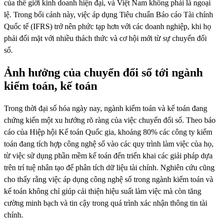
của thế giới kinh doanh hiện đại, và Việt Nam không phải là ngoại
lệ. Trong bối cảnh này, việc áp dụng Tiêu chuẩn Báo cáo Tài chính
Quốc tế (IFRS) trở nên phức tạp hơn với các doanh nghiệp, khi họ
phải đối mặt với nhiều thách thức và cơ hội mới từ sự chuyển đổi
số.
Ảnh
hưởng
của
chuyển
đổi
số
tới
ngành
kiểm
toán
,
kế
toán
Trong thời đại số hóa ngày nay, ngành kiểm toán và kế toán đang
chứng kiến một xu hướng rõ ràng của việc chuyển đổi số. Theo báo
cáo của Hiệp hội Kế toán Quốc gia, khoảng 80% các công ty kiểm
toán đang tích hợp công nghệ số vào các quy trình làm việc của họ,
từ việc sử dụng phần mềm kế toán đến triển khai các giải pháp dựa
trên trí tuệ nhân tạo để phân tích dữ liệu tài chính. Nghiên cứu cũng
cho thấy rằng việc áp dụng công nghệ số trong ngành kiểm toán và
kế toán không chỉ giúp cải thiện hiệu suất làm việc mà còn tăng
cường minh bạch và tin cậy trong quá trình xác nhận thông tin tài
chính.