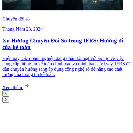
Chuyển đổi số
Tháng Năm 23, 2024
Xu Hướng Chuyển Đổi Số trong IFRS: Hướng đi
của kế toán
Hiện nay, các doanh nghiệp đang phải đối mặt với áp lực về việc
cung cấp thông tin kế toán chính xác và minh bạch. Vì vậy, IFRS đã
dần chuyển hướng sang áp dụng công nghệ số để nâng cao chất
lượng của thông tin kế toán.
Xem thêm