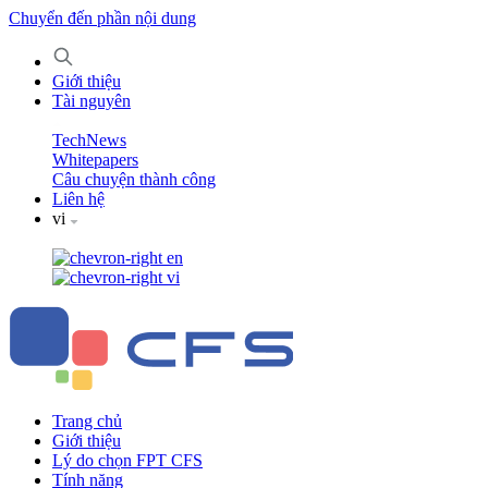
Chuyển đến phần nội dung
Giới thiệu
Tài nguyên
TechNews
Whitepapers
Câu chuyện thành công
Liên hệ
vi
en
vi
Trang chủ
Giới thiệu
Lý do chọn FPT CFS
Tính năng