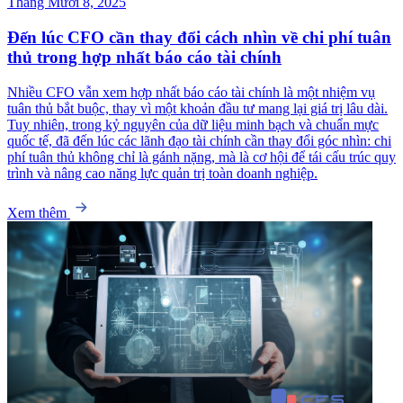
Tháng Mười 8, 2025
Đến lúc CFO cần thay đổi cách nhìn về chi phí tuân
thủ trong hợp nhất báo cáo tài chính
Nhiều CFO vẫn xem hợp nhất báo cáo tài chính là một nhiệm vụ
tuân thủ bắt buộc, thay vì một khoản đầu tư mang lại giá trị lâu dài.
Tuy nhiên, trong kỷ nguyên của dữ liệu minh bạch và chuẩn mực
quốc tế, đã đến lúc các lãnh đạo tài chính cần thay đổi góc nhìn: chi
phí tuân thủ không chỉ là gánh nặng, mà là cơ hội để tái cấu trúc quy
trình và nâng cao năng lực quản trị toàn doanh nghiệp.
Xem thêm