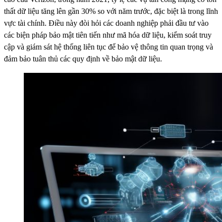
thất dữ liệu tăng lên gần 30% so với năm trước, đặc biệt là trong lĩnh
vực tài chính. Điều này đòi hỏi các doanh nghiệp phải đầu tư vào
các biện pháp bảo mật tiên tiến như mã hóa dữ liệu, kiểm soát truy
cập và giám sát hệ thống liên tục để bảo vệ thông tin quan trọng và
đảm bảo tuân thủ các quy định về bảo mật dữ liệu.