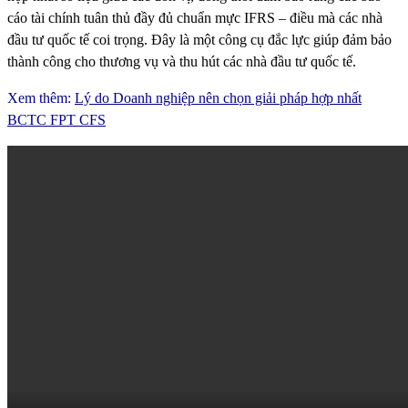
cáo tài chính tuân thủ đầy đủ chuẩn mực IFRS – điều mà các nhà
đầu tư quốc tế coi trọng. Đây là một công cụ đắc lực giúp đảm bảo
thành công cho thương vụ và thu hút các nhà đầu tư quốc tế.
Xem thêm:
Lý do Doanh nghiệp nên chọn giải pháp hợp nhất
BCTC FPT CFS