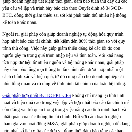
giúp doanh nghiệp tiết kiệm thời gian, đảm bảo tuân thủ đầy đủ các
yêu cầu về lập và trình bày báo cáo theo Quyết định số 345/QĐ-
BTC, đồng thời giảm thiểu sai sót khi phải tuân thủ nhiều hệ thống
kế toán khác nhau.
Ngoài ra, giải pháp còn giúp doanh nghiệp tự động hóa quy trình
hợp nhất báo cáo tài chính, tiết kiệm đến 80% thời gian so với quy
trình thủ công. Việc này giúp giảm thiểu đáng kể các lỗi do con
người gây ra trong quá trình nhập liệu và tính toán. Với khả năng
tích hợp dữ liệu từ nhiều nguồn và hệ thống khác nhau, giải pháp
này đảm bảo rằng mọi thông tin tài chính đều được hợp nhất một
cách chính xác và hiệu quả, từ đó cung cấp cho doanh nghiệp cái
nhìn tổng quan và rõ ràng về tình hình tài chính của toàn hệ thống.
Giải pháp hợp nhất BCTC FPT CFS
không chỉ mang lại tính linh
hoạt và hiệu quả cao trong việc lập và hợp nhất báo cáo tài chính mà
còn đóng vai trò quan trọng trong việc nâng cao tính minh bạch và
nhất quán của các thông tin tài chính. Đối với các doanh nghiệp
tham gia vào hoạt động M&A, giải pháp giúp doanh nghiệp dễ dàng
hợp nhất số liệu giữa các đơn vị, đồng thời đảm bảo rằng các báo