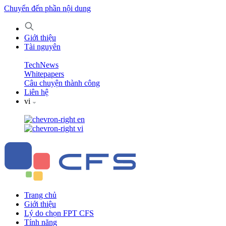
Chuyển đến phần nội dung
Giới thiệu
Tài nguyên
TechNews
Whitepapers
Câu chuyện thành công
Liên hệ
vi
en
vi
Trang chủ
Giới thiệu
Lý do chọn FPT CFS
Tính năng