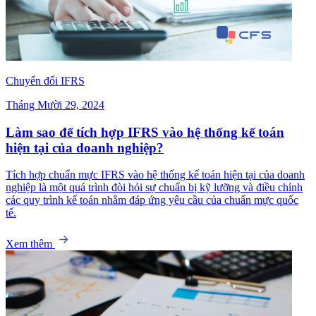
Chuyển đổi IFRS
Tháng Mười 29, 2024
Làm sao để tích hợp IFRS vào hệ thống kế toán
hiện tại của doanh nghiệp?
Tích hợp chuẩn mực IFRS vào hệ thống kế toán hiện tại của doanh
nghiệp là một quá trình đòi hỏi sự chuẩn bị kỹ lưỡng và điều chỉnh
các quy trình kế toán nhằm đáp ứng yêu cầu của chuẩn mực quốc
tế.
Xem thêm