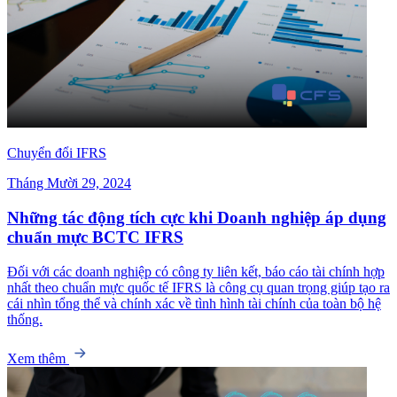
Chuyển đổi IFRS
Tháng Mười 29, 2024
Những tác động tích cực khi Doanh nghiệp áp dụng
chuẩn mực BCTC IFRS
Đối với các doanh nghiệp có công ty liên kết, báo cáo tài chính hợp
nhất theo chuẩn mực quốc tế IFRS là công cụ quan trọng giúp tạo ra
cái nhìn tổng thể và chính xác về tình hình tài chính của toàn bộ hệ
thống.
Xem thêm