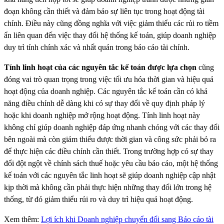
đoạn không cần thiết và đảm bảo sự liên tục trong hoạt động tài
chính. Điều này cũng đồng nghĩa với việc giảm thiểu các rủi ro tiềm
ẩn liên quan đến việc thay đổi hệ thống kế toán, giúp doanh nghiệp
duy trì tính chính xác và nhất quán trong báo cáo tài chính.
Tính linh hoạt của các nguyên tắc kế toán được lựa chọn
cũng
đóng vai trò quan trọng trong việc tối ưu hóa thời gian và hiệu quả
hoạt động của doanh nghiệp. Các nguyên tắc kế toán cần có khả
năng điều chỉnh dễ dàng khi có sự thay đổi về quy định pháp lý
hoặc khi doanh nghiệp mở rộng hoạt động. Tính linh hoạt này
không chỉ giúp doanh nghiệp đáp ứng nhanh chóng với các thay đổi
bên ngoài mà còn giảm thiểu được thời gian và công sức phải bỏ ra
để thực hiện các điều chỉnh cần thiết. Trong trường hợp có sự thay
đổi đột ngột về chính sách thuế hoặc yêu cầu báo cáo, một hệ thống
kế toán với các nguyên tắc linh hoạt sẽ giúp doanh nghiệp cập nhật
kịp thời mà không cần phải thực hiện những thay đổi lớn trong hệ
thống, từ đó giảm thiểu rủi ro và duy trì hiệu quả hoạt động.
Xem thêm:
Lợi ích khi Doanh nghiệp chuyển đổi sang Báo cáo tài