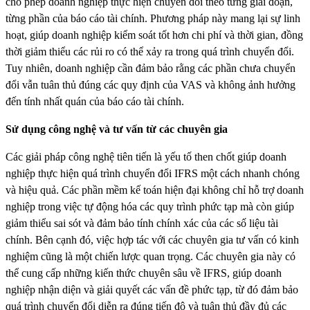
cho phép doanh nghiệp thực hiện chuyển đổi theo từng giai đoạn,
từng phần của báo cáo tài chính. Phương pháp này mang lại sự linh
hoạt, giúp doanh nghiệp kiểm soát tốt hơn chi phí và thời gian, đồng
thời giảm thiểu các rủi ro có thể xảy ra trong quá trình chuyển đổi.
Tuy nhiên, doanh nghiệp cần đảm bảo rằng các phần chưa chuyển
đổi vẫn tuân thủ đúng các quy định của VAS và không ảnh hưởng
đến tính nhất quán của báo cáo tài chính.
Sử dụng công nghệ và tư vấn từ các chuyên gia
Các giải pháp công nghệ tiên tiến là yếu tố then chốt giúp doanh
nghiệp thực hiện quá trình chuyển đổi IFRS một cách nhanh chóng
và hiệu quả. Các phần mềm kế toán hiện đại không chỉ hỗ trợ doanh
nghiệp trong việc tự động hóa các quy trình phức tạp mà còn giúp
giảm thiểu sai sót và đảm bảo tính chính xác của các số liệu tài
chính. Bên cạnh đó, việc hợp tác với các chuyên gia tư vấn có kinh
nghiệm cũng là một chiến lược quan trọng. Các chuyên gia này có
thể cung cấp những kiến thức chuyên sâu về IFRS, giúp doanh
nghiệp nhận diện và giải quyết các vấn đề phức tạp, từ đó đảm bảo
quá trình chuyển đổi diễn ra đúng tiến độ và tuân thủ đầy đủ các