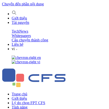
Chuyển đến phần nội dung
Giới thiệu
Tài nguyên
TechNews
Whitepapers
Câu chuyện thành công
Liên hệ
vi
en
vi
Trang chủ
Giới thiệu
Lý do chọn FPT CFS
Tính năng