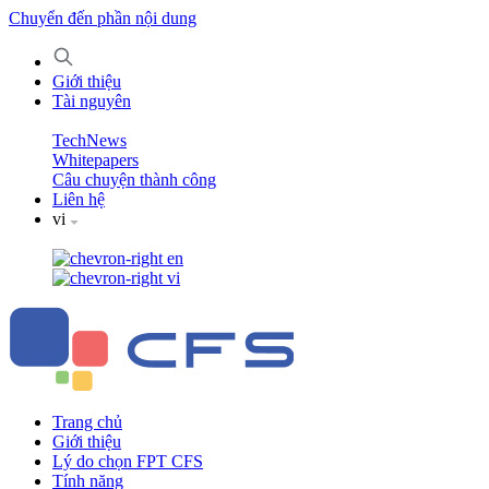
Chuyển đến phần nội dung
Giới thiệu
Tài nguyên
TechNews
Whitepapers
Câu chuyện thành công
Liên hệ
vi
en
vi
Trang chủ
Giới thiệu
Lý do chọn FPT CFS
Tính năng