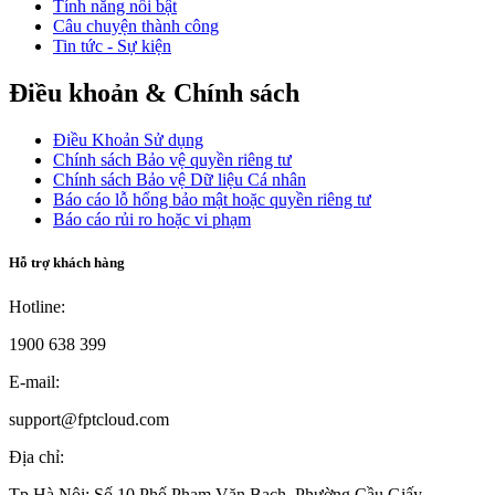
Tính năng nổi bật
Câu chuyện thành công
Tin tức - Sự kiện
Điều khoản & Chính sách
Điều Khoản Sử dụng
Chính sách Bảo vệ quyền riêng tư
Chính sách Bảo vệ Dữ liệu Cá nhân
Báo cáo lỗ hổng bảo mật hoặc quyền riêng tư
Báo cáo rủi ro hoặc vi phạm
Hỗ trợ khách hàng
Hotline:
1900 638 399
E-mail:
support@fptcloud.com
Địa chỉ:
Tp Hà Nội:
Số 10 Phố Phạm Văn Bạch, Phường Cầu Giấy.